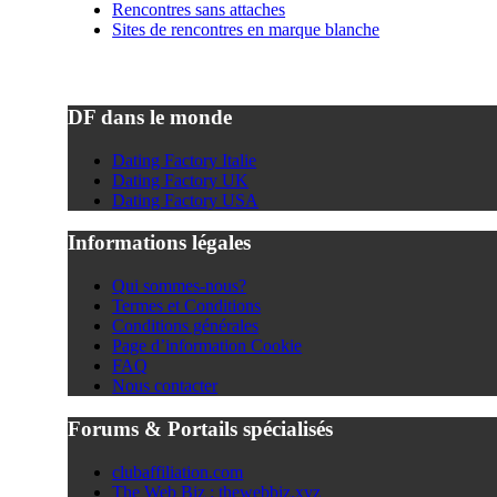
Rencontres sans attaches
Sites de rencontres en marque blanche
DF dans le monde
Dating Factory Italie
Dating Factory UK
Dating Factory USA
Informations légales
Qui sommes-nous?
Termes et Conditions
Conditions générales
Page d’information Cookie
FAQ
Nous contacter
Forums & Portails spécialisés
clubaffiliation.com
The Web Biz : thewebbiz.xyz