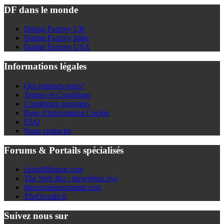
DF dans le monde
Dating Factory UK
Dating Factory Italie
Dating Factory USA
Informations légales
Qui sommes-nous?
Termes et Conditions
Conditions générales
Page d’information Cookie
FAQ
Nous contacter
Forums & Portails spécialisés
clubaffiliation.com
The Web Biz : thewebbiz.xyz
theeuropeansummit.com
TheQrcode.fr
Suivez nous sur