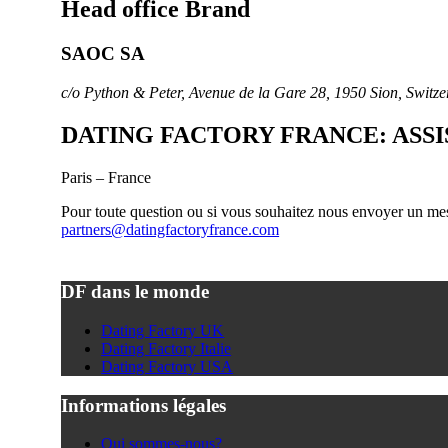
Head office Brand
SAOC SA
c/o Python & Peter, Avenue de la Gare 28, 1950 Sion, Switze
DATING FACTORY FRANCE: ASS
Paris – France
Pour toute question ou si vous souhaitez nous envoyer un mess
partners@datingfactoryfrance.com
DF dans le monde
Dating Factory UK
Dating Factory Italie
Dating Factory USA
Informations légales
Qui sommes-nous?