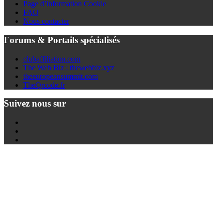
Page d’information Cookie
FAQ
Nous contacter
Forums & Portails spécialisés
clubaffiliation.com
The Web Biz : thewebbiz.xyz
theeuropeansummit.com
TheQrcode.fr
Suivez nous sur
Twitter
Youtube
Facebook