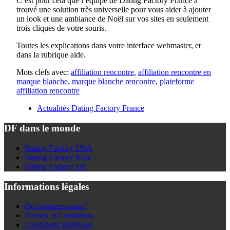
C’est pour cela que l’équipe de Dating Factory France a
trouvé une solution très universelle pour vous aider à ajouter
un look et une ambiance de Noël sur vos sites en seulement
trois cliques de votre souris.
Toutes les explications dans votre interface webmaster, et
dans la rubrique aide.
Mots clefs avec:
affiliation rencontre
,
affiliation rencontre en
marque blanche
,
marque blanche rencontre
,
plateforme
affiliation rencontre
Actualités Dating Factory France
DF dans le monde
Dating Factory USA
Dating Factory Italie
Dating Factory UK
Informations légales
Qui sommes-nous?
Termes et Conditions
Conditions générales