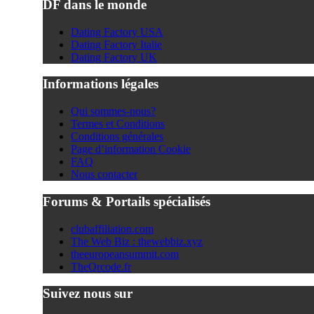
DF dans le monde
Dating Factory USA
Dating Factory Italie
Dating Factory UK
Informations légales
Qui sommes-nous?
Termes et Conditions
Conditions générales
Page d’information Cookie
FAQ
Nous contacter
Forums & Portails spécialisés
clubaffiliation.com
The Web Biz : thewebbiz.xyz
theeuropeansummit.com
TheQrcode.fr
Suivez nous sur