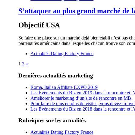
S’attaquer au plus grand marché de l
Objectif USA
Se faire une place sur un marché déjà bien établi n’est pas c
partenaires américains dans lesquelles chacun trouve son com
Actualités Dating Factory France
1
2
»
Dernières actualités marketing
Roma, Italian Affiliate EXPO 2019
Les Événements du Biz en 2019 dans la rencontre et l’a
Améliorer le marketing d’un site de rencontre en MB
Pour faire de plus en plus de visites, vous devez trouv
Les Événements du Biz en 2018 dans la rencontre et l’a
Rubriques sur les actualités
Actualités Dating Factory France