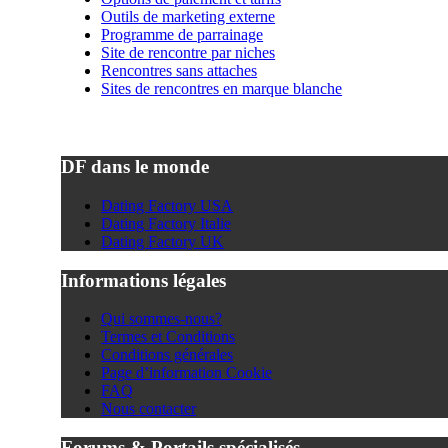
Outils de marketing externe
Programme de parrainage
Site de rencontre par niches
Rencontres sans attaches
Sites de rencontres en marque blanche
DF dans le monde
Dating Factory USA
Dating Factory Italie
Dating Factory UK
Informations légales
Qui sommes-nous?
Termes et Conditions
Conditions générales
Page d’information Cookie
FAQ
Nous contacter
Forums & Portails spécialisés