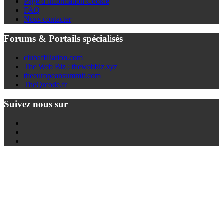
Page d’information Cookie
FAQ
Nous contacter
Forums & Portails spécialisés
clubaffiliation.com
The Web Biz : thewebbiz.xyz
theeuropeansummit.com
TheQrcode.fr
Suivez nous sur
Twitter
Youtube
Facebook