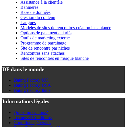
Assistance à la clientèle
Bannières
Base de données
Gestion du contenu
Langues
Modèles de sites de rencontres création instantanée
Options de paiement et tarifs
Outils de marketing externe
Programme de parrainage
Site de rencontre par niches
Rencontres sans attaches
Sites de rencontres en marque blanche
DF dans le monde
Dating Factory UK
Dating Factory USA
Dating Factory Italie
Informations légales
Qui sommes-nous?
Termes et Conditions
Conditions générales