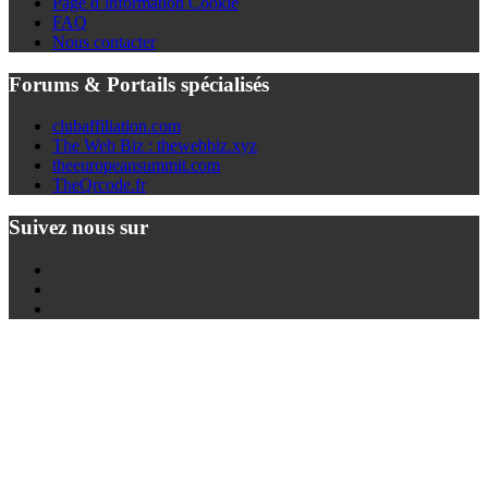
Page d’information Cookie
FAQ
Nous contacter
Forums & Portails spécialisés
clubaffiliation.com
The Web Biz : thewebbiz.xyz
theeuropeansummit.com
TheQrcode.fr
Suivez nous sur
Twitter
Youtube
Facebook