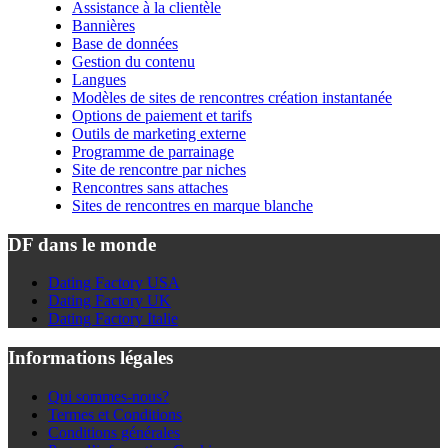
Assistance à la clientèle
Bannières
Base de données
Gestion du contenu
Langues
Modèles de sites de rencontres création instantanée
Options de paiement et tarifs
Outils de marketing externe
Programme de parrainage
Site de rencontre par niches
Rencontres sans attaches
Sites de rencontres en marque blanche
DF dans le monde
Dating Factory USA
Dating Factory UK
Dating Factory Italie
Informations légales
Qui sommes-nous?
Termes et Conditions
Conditions générales