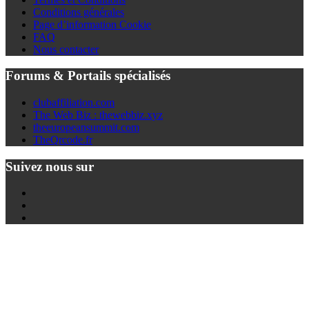
Conditions générales
Page d’information Cookie
FAQ
Nous contacter
Forums & Portails spécialisés
clubaffiliation.com
The Web Biz : thewebbiz.xyz
theeuropeansummit.com
TheQrcode.fr
Suivez nous sur
Twitter
Youtube
Facebook