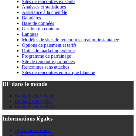
Sites de rencontres existants
Analyses et statistiques
Assistance à la clientèle
Bannières
Base de données
Gestion du contenu
Langues
Modèles de sites de rencontres création instantanée
Options de paiement et tarifs
Outils de marketing externe
Programme de parrainage
Site de rencontre par niches
Rencontres sans attaches
Sites de rencontres en marque blanche
DF dans le monde
Dating Factory Italie
Dating Factory UK
Dating Factory USA
Informations légales
Qui sommes-nous?
Termes et Conditions