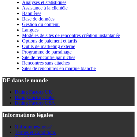
Analyses et statistiques
Assistance à la clientèle
Bannières
Base de données
Gestion du contenu
Langues
Modèles de sites de rencontres création instantanée
Options de paiement et tarifs
Outils de marketing externe
Programme de parrainage
Site de rencontre par niches
Rencontres sans attaches
Sites de rencontres en marque blanche
DF dans le monde
Dating Factory UK
Dating Factory Italie
Dating Factory USA
Informations légales
Qui sommes-nous?
Termes et Conditions