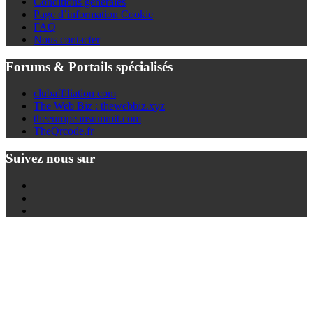
Conditions générales
Page d’information Cookie
FAQ
Nous contacter
Forums & Portails spécialisés
clubaffiliation.com
The Web Biz : thewebbiz.xyz
theeuropeansummit.com
TheQrcode.fr
Suivez nous sur
Twitter
Youtube
Facebook