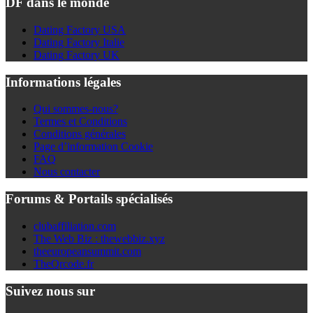
DF dans le monde
Dating Factory USA
Dating Factory Italie
Dating Factory UK
Informations légales
Qui sommes-nous?
Termes et Conditions
Conditions générales
Page d’information Cookie
FAQ
Nous contacter
Forums & Portails spécialisés
clubaffiliation.com
The Web Biz : thewebbiz.xyz
theeuropeansummit.com
TheQrcode.fr
Suivez nous sur