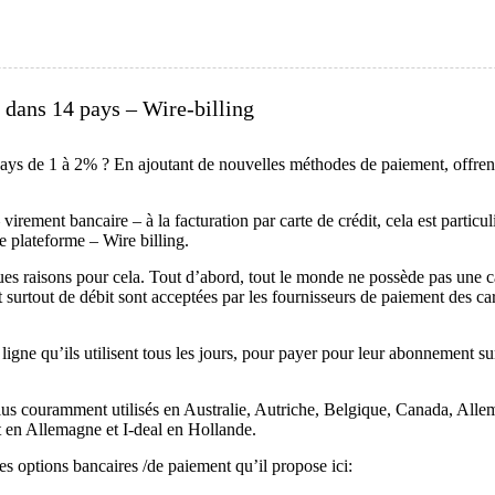
s dans 14 pays – Wire-billing
ys de 1 à 2% ? En ajoutant de nouvelles méthodes de paiement, offrent 
 virement bancaire – à la facturation par carte de crédit, cela est parti
e plateforme – Wire billing.
elques raisons pour cela. Tout d’abord, tout le monde ne possède pas une
 et surtout de débit sont acceptées par les fournisseurs de paiement des 
 ligne qu’ils utilisent tous les jours, pour payer pour leur abonnement s
s plus couramment utilisés en Australie, Autriche, Belgique, Canada, Al
 en Allemagne et I-deal en Hollande.
les options bancaires /de paiement qu’il propose ici: