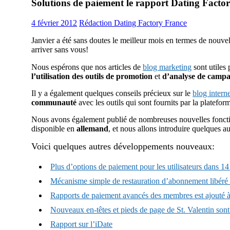
Solutions de paiement le rapport Dating Facto
4 février 2012
Rédaction Dating Factory France
Janvier a été sans doutes le meilleur mois en termes de nouvel
arriver sans vous!
Nous espérons que nos articles de
blog marketing
sont utiles 
l’utilisation des outils de promotion
et
d’analyse de camp
Il y a également quelques conseils précieux sur le
blog interne
communauté
avec les outils qui sont fournits par la platefo
Nous avons également publié de nombreuses nouvelles fonctio
disponible en
allemand
, et nous allons introduire quelques au
Voici quelques autres développements nouveaux:
Plus d’options de paiement pour les utilisateurs dans 14
Mécanisme simple de restauration d’abonnement libér
Rapports de paiement avancés des membres est ajouté à 
Nouveaux en-têtes et pieds de page de St. Valentin sont
Rapport sur l’iDate