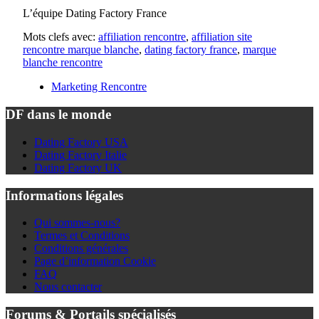
L’équipe Dating Factory France
Mots clefs avec:
affiliation rencontre
,
affiliation site
rencontre marque blanche
,
dating factory france
,
marque
blanche rencontre
Marketing Rencontre
DF dans le monde
Dating Factory USA
Dating Factory Italie
Dating Factory UK
Informations légales
Qui sommes-nous?
Termes et Conditions
Conditions générales
Page d’information Cookie
FAQ
Nous contacter
Forums & Portails spécialisés