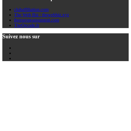
clubaffiliation.com
The Web Biz : thewebbiz.xyz
theeuropeansummit.com
TheQrcode.fr
Suivez nous sur
Twitter
Youtube
Facebook